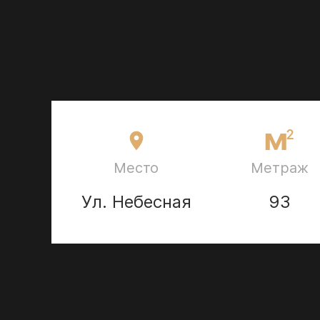
Место
Метраж
Ул. Небесная
93