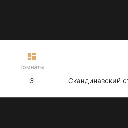
Комнаты
3
Скандинавский с